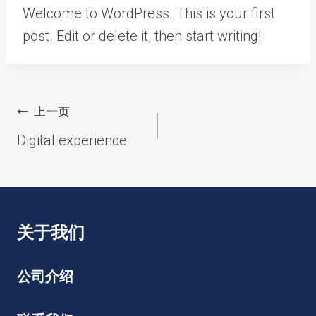
Welcome to WordPress. This is your first
post. Edit or delete it, then start writing!
文
上一页
章
Digital experience
导
航
关于我们
公司介绍