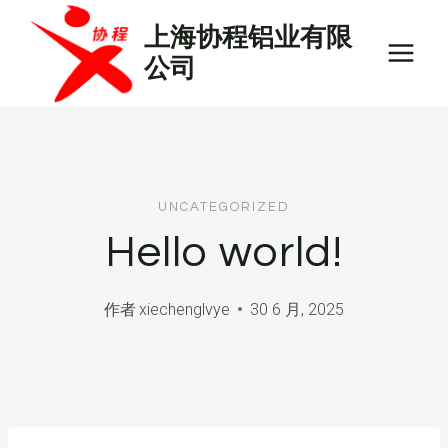
跳
上海协程铝业有限
到
公司
内
容
UNCATEGORIZED
Hello world!
作者
xiechenglvye
30 6 月, 2025