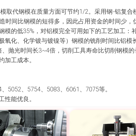
铝模取代钢模在质量方面可节约1/2。采用钢-铝复
模制造时间比钢模的短得多，因此占用资金的时间少，
钢模的低35%，对铝模完全可用如下的工艺加工：
极氧化、化学镀与镀镍等）钢模的铣削时间比铝模长5
倍、抛光时间长3~4倍，切削工具寿命比切削钢模的
约加工成本。
4、5052、5754、5083、6061、7075等。
工性能优良。